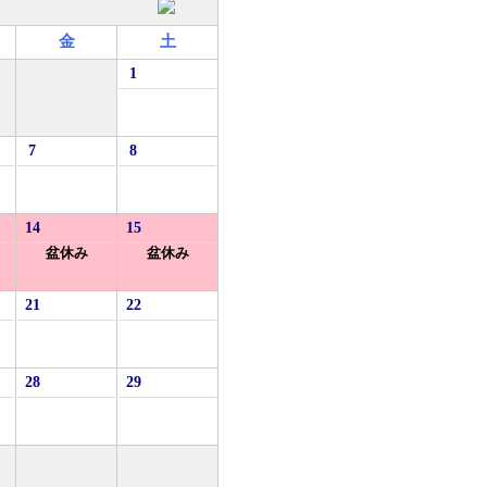
金
土
1
7
8
14
15
盆休み
盆休み
21
22
28
29