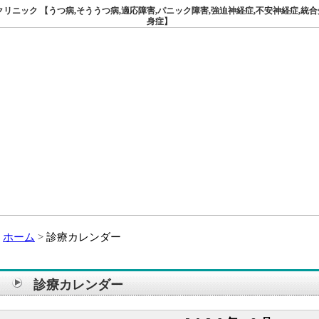
ニック 【うつ病,そううつ病,適応障害,パニック障害,強迫神経症,不安神経症,統合
身症】
ホーム
診療カレンダー
診療カレンダー