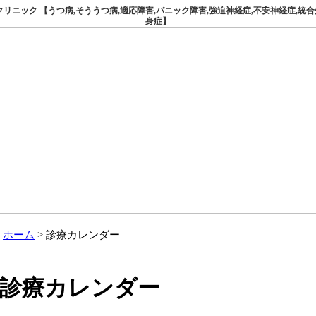
ニック 【うつ病,そううつ病,適応障害,パニック障害,強迫神経症,不安神経症,統合
身症】
ホーム
診療カレンダー
診療カレンダー