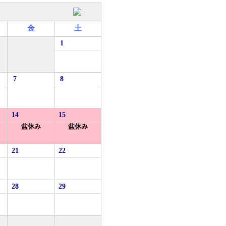
金
土
1
7
8
14
15
盆休み
盆休み
21
22
28
29