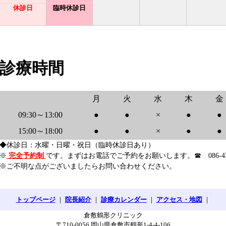
休診日
臨時休診日
診療時間
月
火
水
木
金
09:30～13:00
●
●
×
●
●
15:00～18:00
●
●
×
●
●
◆休診日：水曜・日曜・祝日（臨時休診日あり）
※
完全予約制
です。まずはお電話でご予約をお願いします。☎ 086-430-
※ご不明な点がございましたらお問い合わせください。
トップページ
｜
院長紹介
｜
診療カレンダー
｜
アクセス・地図
｜
倉敷鶴形クリニック
〒710-0056 岡山県倉敷市鶴形1-4-4-106